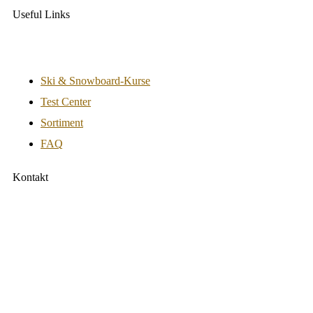
Useful Links
Ski & Snowboard-Kurse
Test Center
Sortiment
FAQ
Kontakt
Sportlich GmbH
Ohlstadter Str. 52 81373 München
Tel.:
0049-(0)89-12282272
Fax:
0049-(0)89-12282271