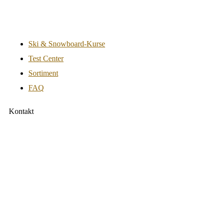
Ski & Snowboard-Kurse
Test Center
Sortiment
FAQ
Kontakt
Sportlich GmbH
Ohlstadter Str. 52 81373 München
Tel.:
0049-(0)89-12282272
Fax:
0049-(0)89-12282271
info@sport-lich.de