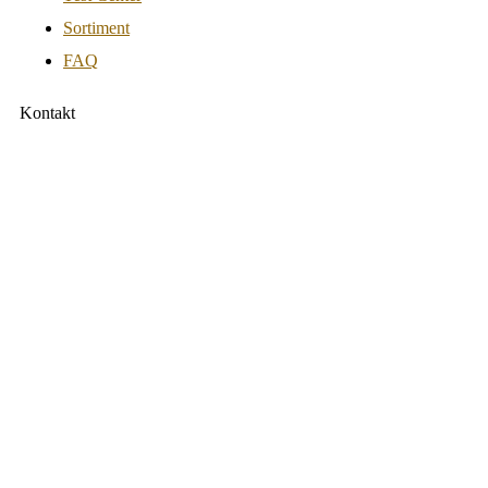
Sortiment
FAQ
Kontakt
Sportlich GmbH
Ohlstadter Str. 52 81373 München
Tel.:
0049-(0)89-12282272
Fax:
0049-(0)89-12282271
info@sport-lich.de